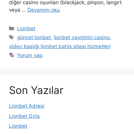
diğer casino oyunları (blackjack, pinpon, langırt
veya …
Devamını oku
Kategoriler
Lionbet
Etiketler
güncel lionbet
,
lionbet çevrimiçi casino
,
video başlığı lionbet bahis sitesi hizmetleri
Yorum yap
Son Yazılar
Lionbet Adresi
Lionbet Giriş
Lionbet