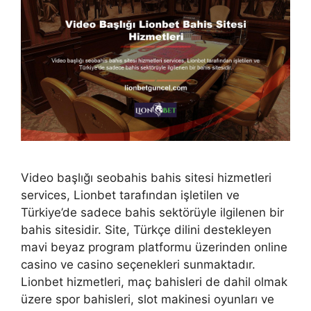
Video başlığı seobahis bahis sitesi hizmetleri
services, Lionbet tarafından işletilen ve
Türkiye’de sadece bahis sektörüyle ilgilenen bir
bahis sitesidir. Site, Türkçe dilini destekleyen
mavi beyaz program platformu üzerinden online
casino ve casino seçenekleri sunmaktadır.
Lionbet hizmetleri, maç bahisleri de dahil olmak
üzere spor bahisleri, slot makinesi oyunları ve