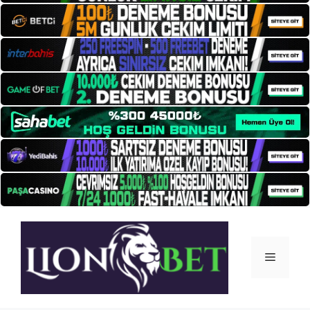
İçeriğe
atla
Menü