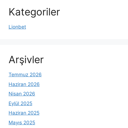
Kategoriler
Lionbet
Arşivler
Temmuz 2026
Haziran 2026
Nisan 2026
Eylül 2025
Haziran 2025
Mayıs 2025