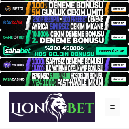
İçeriğe
atla
Menü