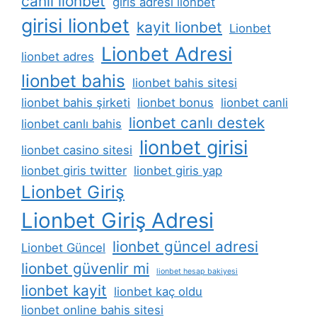
canli lionbet
giris adresi lionbet
girisi lionbet
kayit lionbet
Lionbet
Lionbet Adresi
lionbet adres
lionbet bahis
lionbet bahis sitesi
lionbet bahis şirketi
lionbet bonus
lionbet canli
lionbet canlı destek
lionbet canlı bahis
lionbet girisi
lionbet casino sitesi
lionbet giris twitter
lionbet giris yap
Lionbet Giriş
Lionbet Giriş Adresi
lionbet güncel adresi
Lionbet Güncel
lionbet güvenlir mi
lionbet hesap bakiyesi
lionbet kayit
lionbet kaç oldu
lionbet online bahis sitesi