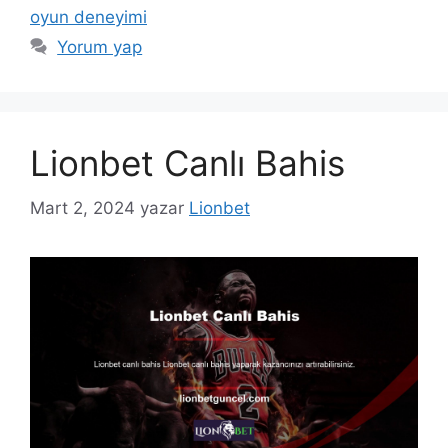
oyun deneyimi
Yorum yap
Lionbet Canlı Bahis
Mart 2, 2024
yazar
Lionbet