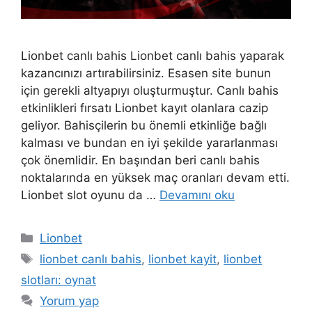
Lionbet canlı bahis Lionbet canlı bahis yaparak
kazancınızı artırabilirsiniz. Esasen site bunun
için gerekli altyapıyı oluşturmuştur. Canlı bahis
etkinlikleri fırsatı Lionbet kayıt olanlara cazip
geliyor. Bahisçilerin bu önemli etkinliğe bağlı
kalması ve bundan en iyi şekilde yararlanması
çok önemlidir. En başından beri canlı bahis
noktalarında en yüksek maç oranları devam etti.
Lionbet slot oyunu da …
Devamını oku
Kategoriler
Lionbet
Etiketler
lionbet canlı bahis
,
lionbet kayit
,
lionbet
slotları: oynat
Yorum yap