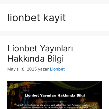
lionbet kayit
Lionbet Yayınları
Hakkında Bilgi
Mayıs 18, 2025
yazar
Lionbet