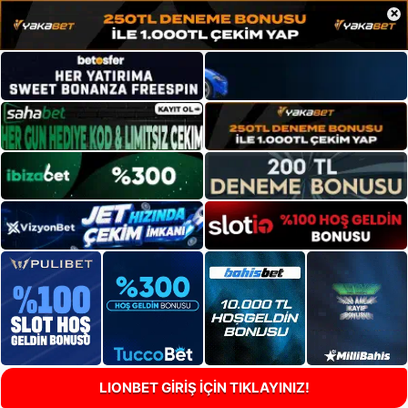
×
LIONBET GİRİŞ İÇİN TIKLAYINIZ!