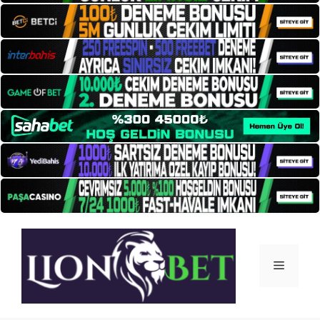
İçeriğe
atla
Menü