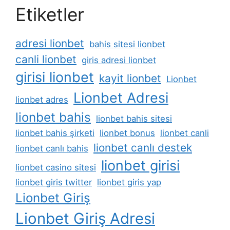
Etiketler
adresi lionbet
bahis sitesi lionbet
canli lionbet
giris adresi lionbet
girisi lionbet
kayit lionbet
Lionbet
Lionbet Adresi
lionbet adres
lionbet bahis
lionbet bahis sitesi
lionbet bahis şirketi
lionbet bonus
lionbet canli
lionbet canlı destek
lionbet canlı bahis
lionbet girisi
lionbet casino sitesi
lionbet giris twitter
lionbet giris yap
Lionbet Giriş
Lionbet Giriş Adresi