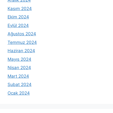
Aralık 2024
Kasım 2024
Ekim 2024
Eylül 2024
Ağustos 2024
Temmuz 2024
Haziran 2024
Mayıs 2024
Nisan 2024
Mart 2024
Şubat 2024
Ocak 2024