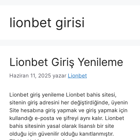
lionbet girisi
Lionbet Giriş Yenileme
Haziran 11, 2025
yazar
Lionbet
Lionbet giriş yenileme Lionbet bahis sitesi,
sitenin giriş adresini her değiştirdiğinde, üyenin
Site hesabına giriş yapmak ve giriş yapmak için
kullandığı e-posta ve şifreyi aynı kalır. Lionbet
bahis sitesinin yasal olarak lisanslı bir site
olduğu için güvenilir olduğu kanıtlanmıştır.