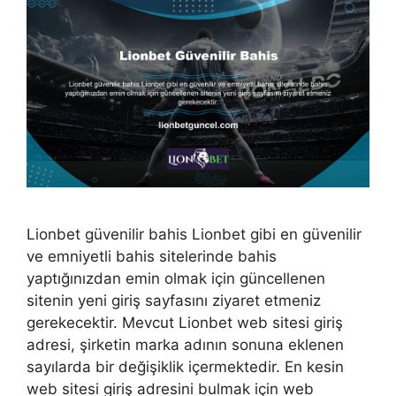
Lionbet güvenilir bahis Lionbet gibi en güvenilir
ve emniyetli bahis sitelerinde bahis
yaptığınızdan emin olmak için güncellenen
sitenin yeni giriş sayfasını ziyaret etmeniz
gerekecektir. Mevcut Lionbet web sitesi giriş
adresi, şirketin marka adının sonuna eklenen
sayılarda bir değişiklik içermektedir. En kesin
web sitesi giriş adresini bulmak için web