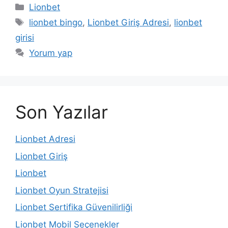
Kategoriler
Lionbet
Etiketler
lionbet bingo
,
Lionbet Giriş Adresi
,
lionbet
girisi
Yorum yap
Son Yazılar
Lionbet Adresi
Lionbet Giriş
Lionbet
Lionbet Oyun Stratejisi
Lionbet Sertifika Güvenilirliği
Lionbet Mobil Seçenekler