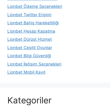
Lionbet Ödeme Seçenekleri
Lionbet Twitter Erişimi
Lionbet Bahis Hareketliliği
Lionbet Hesap Kapatma
Lionbet Dürüst Hizmet
Lionbet Çeşitli Oyunlar
Lionbet Bilgi Güvenliği
Lionbet İletişim Seçenekleri
Lionbet Mobil Kayıt
Kategoriler