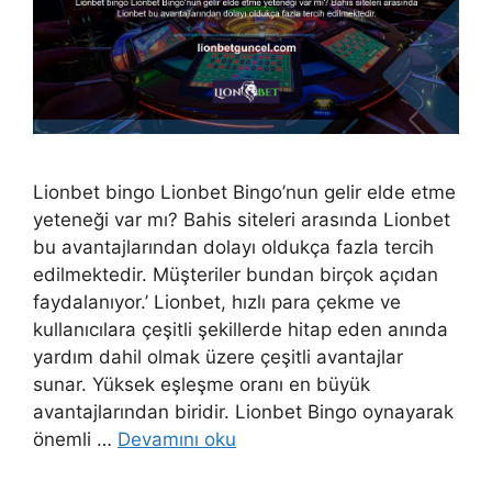
Lionbet bingo Lionbet Bingo’nun gelir elde etme
yeteneği var mı? Bahis siteleri arasında Lionbet
bu avantajlarından dolayı oldukça fazla tercih
edilmektedir. Müşteriler bundan birçok açıdan
faydalanıyor.’ Lionbet, hızlı para çekme ve
kullanıcılara çeşitli şekillerde hitap eden anında
yardım dahil olmak üzere çeşitli avantajlar
sunar. Yüksek eşleşme oranı en büyük
avantajlarından biridir. Lionbet Bingo oynayarak
önemli …
Devamını oku