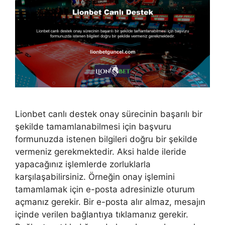
Lionbet canlı destek onay sürecinin başarılı bir
şekilde tamamlanabilmesi için başvuru
formunuzda istenen bilgileri doğru bir şekilde
vermeniz gerekmektedir. Aksi halde ileride
yapacağınız işlemlerde zorluklarla
karşılaşabilirsiniz. Örneğin onay işlemini
tamamlamak için e-posta adresinizle oturum
açmanız gerekir. Bir e-posta alır almaz, mesajın
içinde verilen bağlantıya tıklamanız gerekir.