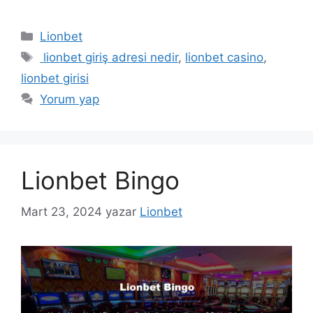
Kategoriler
Lionbet
Etiketler
lionbet giriş adresi nedir
,
lionbet casino
,
lionbet girisi
Yorum yap
Lionbet Bingo
Mart 23, 2024
yazar
Lionbet