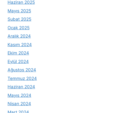
Haziran 2025
Mayıs 2025
Şubat 2025
Ocak 2025
Aralık 2024
Kasım 2024
Ekim 2024
Eylül 2024
Ağustos 2024
Temmuz 2024
Haziran 2024
Mayıs 2024
Nisan 2024
Mart 2024