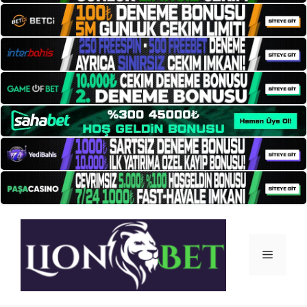
İçeriğe
atla
Menü