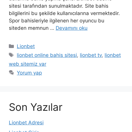
sitesi tarafından sunulmaktadır. Site bahis
bilgilerini bu şekilde kullanıcılarına vermektedir.
Spor bahisleriyle ilgilenen her oyuncu bu
siteden memnun …
Devamını oku
Kategoriler
Lionbet
Etiketler
lionbet online bahis sitesi
,
lionbet tv
,
lionbet
web sitemiz var
Yorum yap
Son Yazılar
Lionbet Adresi