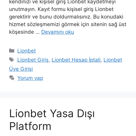
kendinizi ve kişisel giriş Lionbet kaydetmeyi
unutmayın. Kayıt formu kişisel giriş Lionbet
gerektirir ve bunu doldurmalısınız. Bu konudaki
hizmet sözleşmemizi görmek için sitenin sağ üst
köşesinde …
Devamını oku
Kategoriler
Lionbet
Etiketler
Lionbet Giriş
,
Lionbet Hesap İptali
,
Lionbet
Üye Girişi
Yorum yap
Lionbet Yasa Dışı
Platform