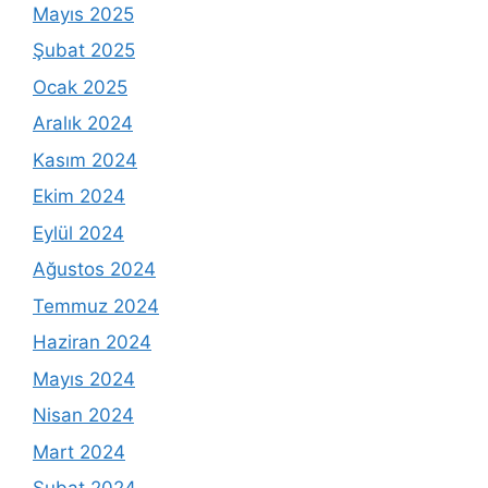
Mayıs 2025
Şubat 2025
Ocak 2025
Aralık 2024
Kasım 2024
Ekim 2024
Eylül 2024
Ağustos 2024
Temmuz 2024
Haziran 2024
Mayıs 2024
Nisan 2024
Mart 2024