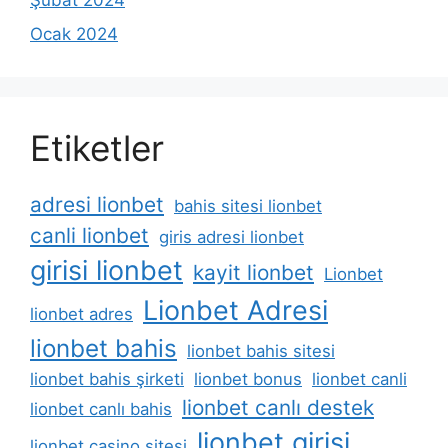
Şubat 2024
Ocak 2024
Etiketler
adresi lionbet
bahis sitesi lionbet
canli lionbet
giris adresi lionbet
girisi lionbet
kayit lionbet
Lionbet
Lionbet Adresi
lionbet adres
lionbet bahis
lionbet bahis sitesi
lionbet bahis şirketi
lionbet bonus
lionbet canli
lionbet canlı destek
lionbet canlı bahis
lionbet girisi
lionbet casino sitesi