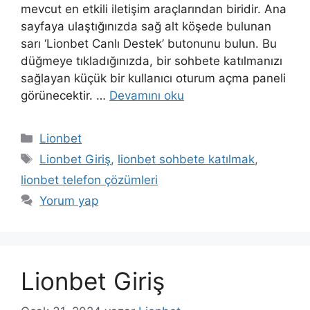
mevcut en etkili iletişim araçlarından biridir. Ana
sayfaya ulaştığınızda sağ alt köşede bulunan
sarı ‘Lionbet Canlı Destek’ butonunu bulun. Bu
düğmeye tıkladığınızda, bir sohbete katılmanızı
sağlayan küçük bir kullanıcı oturum açma paneli
görünecektir. …
Devamını oku
Kategoriler
Lionbet
Etiketler
Lionbet Giriş
,
lionbet sohbete katılmak
,
lionbet telefon çözümleri
Yorum yap
Lionbet Giriş