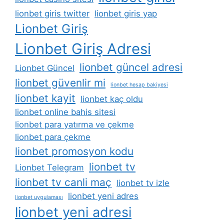
lionbet giris twitter
lionbet giris yap
Lionbet Giriş
Lionbet Giriş Adresi
lionbet güncel adresi
Lionbet Güncel
lionbet güvenlir mi
lionbet hesap bakiyesi
lionbet kayit
lionbet kaç oldu
lionbet online bahis sitesi
lionbet para yatırma ve çekme
lionbet para çekme
lionbet promosyon kodu
lionbet tv
Lionbet Telegram
lionbet tv canli maç
lionbet tv izle
lionbet yeni adres
lionbet uygulaması
lionbet yeni adresi