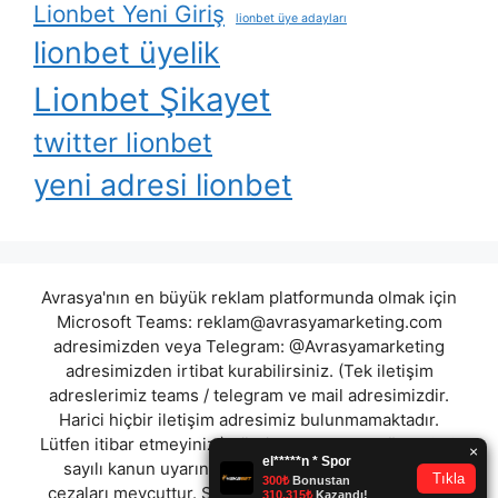
Lionbet Yeni Giriş
lionbet üye adayları
lionbet üyelik
Lionbet Şikayet
twitter lionbet
yeni adresi lionbet
Avrasya'nın en büyük reklam platformunda olmak için
Microsoft Teams:
reklam@avrasyamarketing.com
adresimizden veya Telegram: @Avrasyamarketing
adresimizden irtibat kurabilirsiniz. (Tek iletişim
adreslerimiz teams / telegram ve mail adresimizdir.
Harici hiçbir iletişim adresimiz bulunmamaktadır.
Lütfen itibar etmeyiniz.) Türkiye yasalarına göre 7258
sayılı kanun uyarınca yasa dışı bahis oynamanın
cezaları mevcuttur. Şu an bulunduğunuz site hiç bir