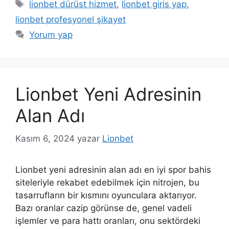
Etiketler
lionbet dürüst hizmet
,
lionbet giris yap
,
lionbet profesyonel şikayet
Yorum yap
Lionbet Yeni Adresinin
Alan Adı
Kasım 6, 2024
yazar
Lionbet
Lionbet yeni adresinin alan adı en iyi spor bahis
siteleriyle rekabet edebilmek için nitrojen, bu
tasarrufların bir kısmını oyunculara aktarıyor.
Bazı oranlar cazip görünse de, genel vadeli
işlemler ve para hattı oranları, onu sektördeki