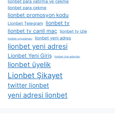
lionbet para yatırma ve çekme
lionbet para çekme
lionbet promosyon kodu
lionbet tv
Lionbet Telegram
lionbet tv canli maç
lionbet tv izle
lionbet yeni adres
lionbet uygulaması
lionbet yeni adresi
Lionbet Yeni Giriş
lionbet üye adayları
lionbet üyelik
Lionbet Şikayet
twitter lionbet
yeni adresi lionbet