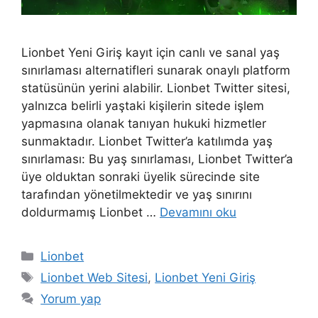
Lionbet Yeni Giriş kayıt için canlı ve sanal yaş
sınırlaması alternatifleri sunarak onaylı platform
statüsünün yerini alabilir. Lionbet Twitter sitesi,
yalnızca belirli yaştaki kişilerin sitede işlem
yapmasına olanak tanıyan hukuki hizmetler
sunmaktadır. Lionbet Twitter’a katılımda yaş
sınırlaması: Bu yaş sınırlaması, Lionbet Twitter’a
üye olduktan sonraki üyelik sürecinde site
tarafından yönetilmektedir ve yaş sınırını
doldurmamış Lionbet …
Devamını oku
Kategoriler
Lionbet
Etiketler
Lionbet Web Sitesi
,
Lionbet Yeni Giriş
Yorum yap