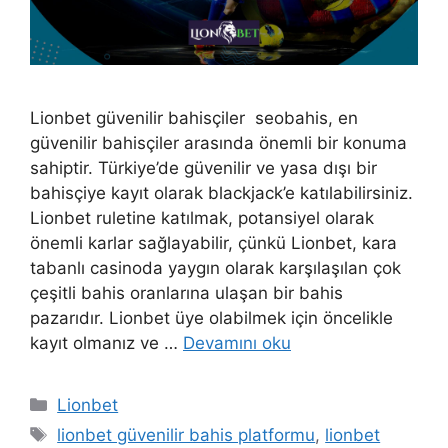
Lionbet güvenilir bahisçiler seobahis, en
güvenilir bahisçiler arasında önemli bir konuma
sahiptir. Türkiye’de güvenilir ve yasa dışı bir
bahisçiye kayıt olarak blackjack’e katılabilirsiniz.
Lionbet ruletine katılmak, potansiyel olarak
önemli karlar sağlayabilir, çünkü Lionbet, kara
tabanlı casinoda yaygın olarak karşılaşılan çok
çeşitli bahis oranlarına ulaşan bir bahis
pazarıdır. Lionbet üye olabilmek için öncelikle
kayıt olmanız ve …
Devamını oku
Kategoriler
Lionbet
Etiketler
lionbet güvenilir bahis platformu
,
lionbet