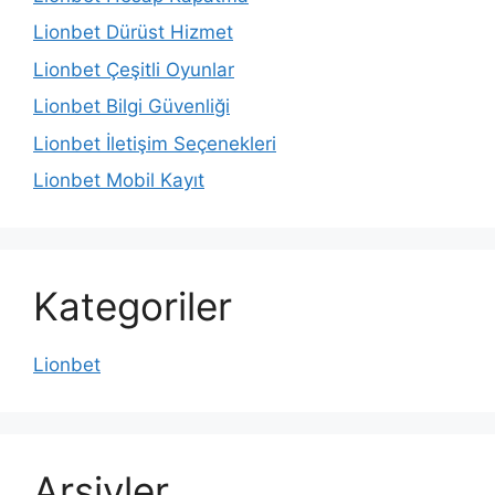
Lionbet Dürüst Hizmet
Lionbet Çeşitli Oyunlar
Lionbet Bilgi Güvenliği
Lionbet İletişim Seçenekleri
Lionbet Mobil Kayıt
Kategoriler
Lionbet
Arşivler