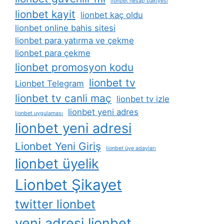
lionbet hesap bakiyesi
lionbet kayit
lionbet kaç oldu
lionbet online bahis sitesi
lionbet para yatırma ve çekme
lionbet para çekme
lionbet promosyon kodu
lionbet tv
Lionbet Telegram
lionbet tv canli maç
lionbet tv izle
lionbet yeni adres
lionbet uygulaması
lionbet yeni adresi
Lionbet Yeni Giriş
lionbet üye adayları
lionbet üyelik
Lionbet Şikayet
twitter lionbet
yeni adresi lionbet