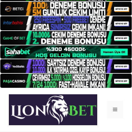
İçeriğe
atla
Menü