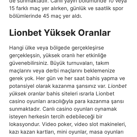
de sunmaktadır. Canlı yayın bölümünde 10 veya
15 farklı maç yer alırken, günlük ve saatlik spor
bölümlerinde 45 maç yer aldı.
Lionbet Yüksek Oranlar
Hangi ülke veya bölgede gerçekleşirse
gerçekleşsin, yüksek oranlı her etkinliğe
güvenebilirsiniz. Büyük turnuvaları, takım
maçlarını veya derbi maçlarını beklemenize
gerek yok. Her gün ve her saat bahis yapma ve
potansiyel olarak kazanma şansınız var.
Lionbet
yüksek oranlar
bahis siteleri ısrarla Lionbet
casino oyunları aracılığıyla para kazanma şansı
sunmaktadır. Canlı casino oyunları oynamak
isteyen herkesin tercih edebileceği bir
lokasyondur. Video poker, video slot makineleri,
kazı kazan kartları, mini oyunlar, masa oyunları