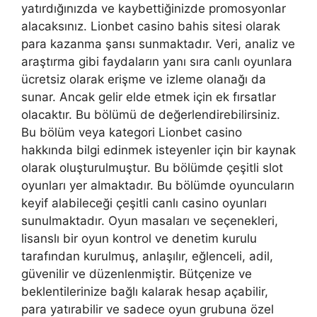
yatırdığınızda ve kaybettiğinizde promosyonlar
alacaksınız. Lionbet casino bahis sitesi olarak
para kazanma şansı sunmaktadır. Veri, analiz ve
araştırma gibi faydaların yanı sıra canlı oyunlara
ücretsiz olarak erişme ve izleme olanağı da
sunar. Ancak gelir elde etmek için ek fırsatlar
olacaktır. Bu bölümü de değerlendirebilirsiniz.
Bu bölüm veya kategori Lionbet casino
hakkında bilgi edinmek isteyenler için bir kaynak
olarak oluşturulmuştur. Bu bölümde çeşitli slot
oyunları yer almaktadır. Bu bölümde oyuncuların
keyif alabileceği çeşitli canlı casino oyunları
sunulmaktadır. Oyun masaları ve seçenekleri,
lisanslı bir oyun kontrol ve denetim kurulu
tarafından kurulmuş, anlaşılır, eğlenceli, adil,
güvenilir ve düzenlenmiştir. Bütçenize ve
beklentilerinize bağlı kalarak hesap açabilir,
para yatırabilir ve sadece oyun grubuna özel