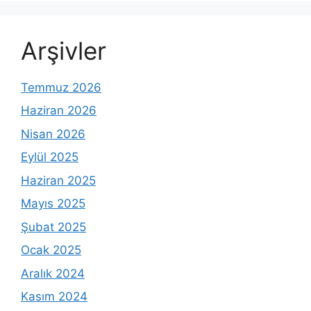
Arşivler
Temmuz 2026
Haziran 2026
Nisan 2026
Eylül 2025
Haziran 2025
Mayıs 2025
Şubat 2025
Ocak 2025
Aralık 2024
Kasım 2024