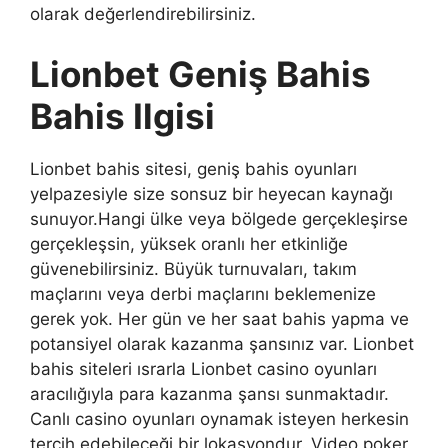
olarak değerlendirebilirsiniz.
Lionbet Geniş Bahis
Bahis Ilgisi
Lionbet bahis sitesi, geniş bahis oyunları
yelpazesiyle size sonsuz bir heyecan kaynağı
sunuyor.Hangi ülke veya bölgede gerçekleşirse
gerçekleşsin, yüksek oranlı her etkinliğe
güvenebilirsiniz. Büyük turnuvaları, takım
maçlarını veya derbi maçlarını beklemenize
gerek yok. Her gün ve her saat bahis yapma ve
potansiyel olarak kazanma şansınız var. Lionbet
bahis siteleri ısrarla Lionbet casino oyunları
aracılığıyla para kazanma şansı sunmaktadır.
Canlı casino oyunları oynamak isteyen herkesin
tercih edebileceği bir lokasyondur. Video poker,