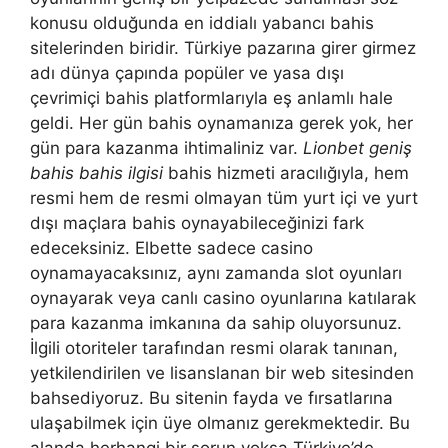
konusu olduğunda en iddialı yabancı bahis
sitelerinden biridir. Türkiye pazarına girer girmez
adı dünya çapında popüler ve yasa dışı
çevrimiçi bahis platformlarıyla eş anlamlı hale
geldi. Her gün bahis oynamanıza gerek yok, her
gün para kazanma ihtimaliniz var.
Lionbet geniş
bahis bahis ilgisi
bahis hizmeti aracılığıyla, hem
resmi hem de resmi olmayan tüm yurt içi ve yurt
dışı maçlara bahis oynayabileceğinizi fark
edeceksiniz. Elbette sadece casino
oynamayacaksınız, aynı zamanda slot oyunları
oynayarak veya canlı casino oyunlarına katılarak
para kazanma imkanına da sahip oluyorsunuz.
İlgili otoriteler tarafından resmi olarak tanınan,
yetkilendirilen ve lisanslanan bir web sitesinden
bahsediyoruz. Bu sitenin fayda ve fırsatlarına
ulaşabilmek için üye olmanız gerekmektedir. Bu
alanda herhangi bir sorun yoksa Türkiye’de