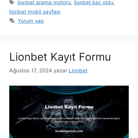
Etiketler
lionbet arama motoru
,
lionbet kaç oldu
,
lionbet mobil sayfası
Yorum yap
Lionbet Kayıt Formu
Ağustos 17, 2024
yazar
Lionbet