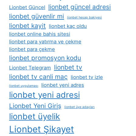
lionbet güncel adresi
Lionbet Güncel
lionbet güvenlir mi
lionbet hesap bakiyesi
lionbet kayit
lionbet kaç oldu
lionbet online bahis sitesi
lionbet para yatırma ve çekme
lionbet para çekme
lionbet promosyon kodu
lionbet tv
Lionbet Telegram
lionbet tv canli maç
lionbet tv izle
lionbet yeni adres
lionbet uygulaması
lionbet yeni adresi
Lionbet Yeni Giriş
lionbet üye adayları
lionbet üyelik
Lionbet Şikayet