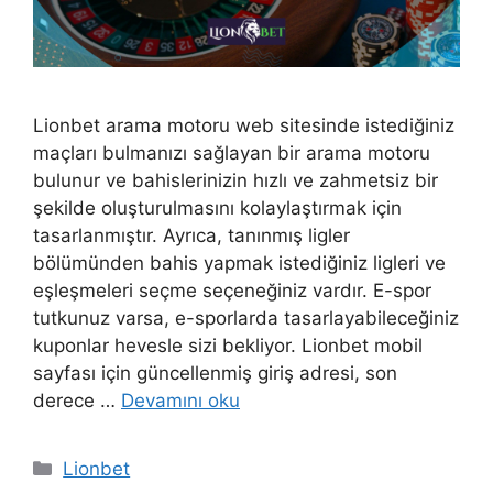
Lionbet arama motoru web sitesinde istediğiniz
maçları bulmanızı sağlayan bir arama motoru
bulunur ve bahislerinizin hızlı ve zahmetsiz bir
şekilde oluşturulmasını kolaylaştırmak için
tasarlanmıştır. Ayrıca, tanınmış ligler
bölümünden bahis yapmak istediğiniz ligleri ve
eşleşmeleri seçme seçeneğiniz vardır. E-spor
tutkunuz varsa, e-sporlarda tasarlayabileceğiniz
kuponlar hevesle sizi bekliyor. Lionbet mobil
sayfası için güncellenmiş giriş adresi, son
derece …
Devamını oku
Kategoriler
Lionbet