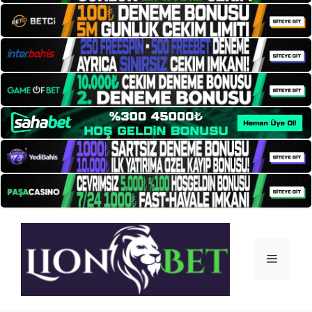
İçeriğe
atla
Menü