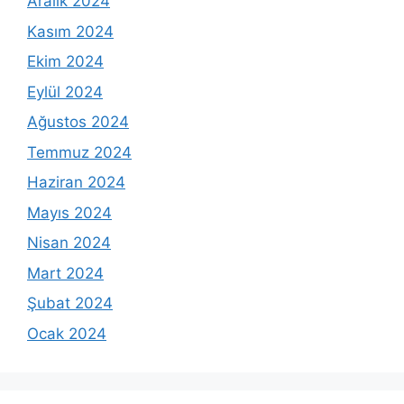
Aralık 2024
Kasım 2024
Ekim 2024
Eylül 2024
Ağustos 2024
Temmuz 2024
Haziran 2024
Mayıs 2024
Nisan 2024
Mart 2024
Şubat 2024
Ocak 2024