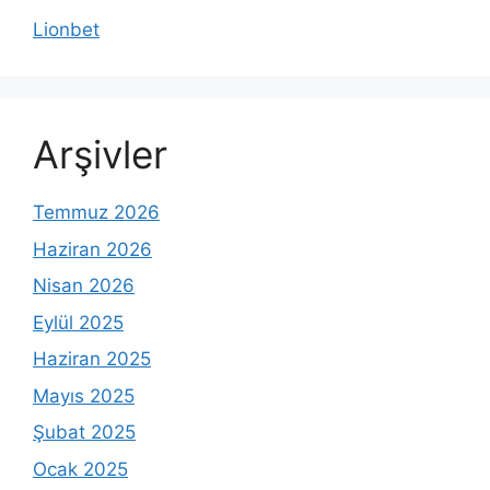
Lionbet
Arşivler
Temmuz 2026
Haziran 2026
Nisan 2026
Eylül 2025
Haziran 2025
Mayıs 2025
Şubat 2025
Ocak 2025