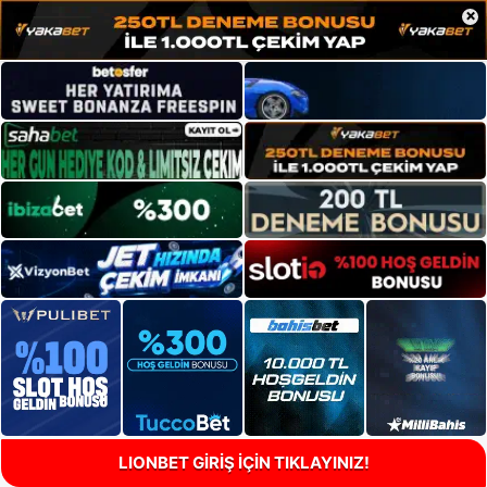
×
LIONBET GİRİŞ İÇİN TIKLAYINIZ!