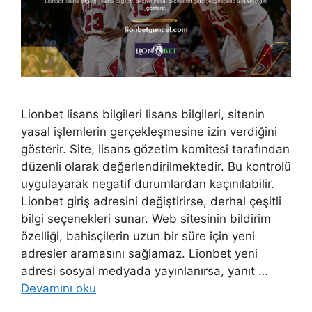
Lionbet lisans bilgileri lisans bilgileri, sitenin
yasal işlemlerin gerçekleşmesine izin verdiğini
gösterir. Site, lisans gözetim komitesi tarafından
düzenli olarak değerlendirilmektedir. Bu kontrolü
uygulayarak negatif durumlardan kaçınılabilir.
Lionbet giriş adresini değiştirirse, derhal çeşitli
bilgi seçenekleri sunar. Web sitesinin bildirim
özelliği, bahisçilerin uzun bir süre için yeni
adresler aramasını sağlamaz. Lionbet yeni
adresi sosyal medyada yayınlanırsa, yanıt …
Devamını oku