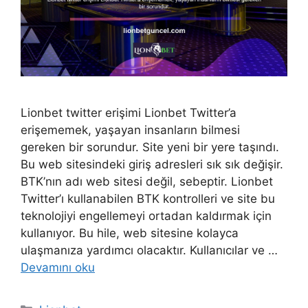
Lionbet twitter erişimi Lionbet Twitter’a
erişememek, yaşayan insanların bilmesi
gereken bir sorundur. Site yeni bir yere taşındı.
Bu web sitesindeki giriş adresleri sık sık değişir.
BTK’nın adı web sitesi değil, sebeptir. Lionbet
Twitter’ı kullanabilen BTK kontrolleri ve site bu
teknolojiyi engellemeyi ortadan kaldırmak için
kullanıyor. Bu hile, web sitesine kolayca
ulaşmanıza yardımcı olacaktır. Kullanıcılar ve …
Devamını oku
Kategoriler