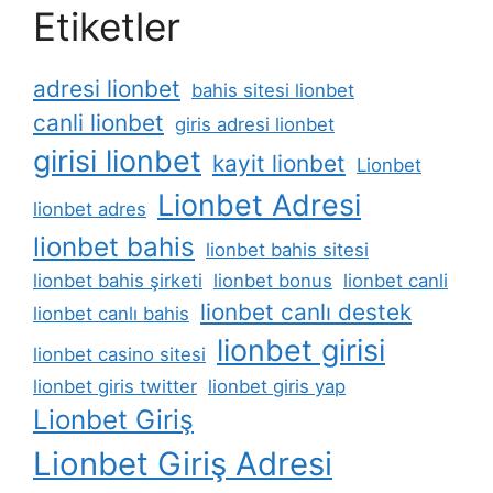
Etiketler
adresi lionbet
bahis sitesi lionbet
canli lionbet
giris adresi lionbet
girisi lionbet
kayit lionbet
Lionbet
Lionbet Adresi
lionbet adres
lionbet bahis
lionbet bahis sitesi
lionbet bahis şirketi
lionbet bonus
lionbet canli
lionbet canlı destek
lionbet canlı bahis
lionbet girisi
lionbet casino sitesi
lionbet giris twitter
lionbet giris yap
Lionbet Giriş
Lionbet Giriş Adresi