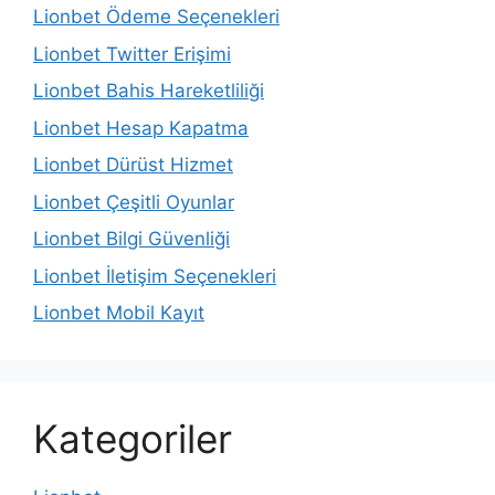
Lionbet Ödeme Seçenekleri
Lionbet Twitter Erişimi
Lionbet Bahis Hareketliliği
Lionbet Hesap Kapatma
Lionbet Dürüst Hizmet
Lionbet Çeşitli Oyunlar
Lionbet Bilgi Güvenliği
Lionbet İletişim Seçenekleri
Lionbet Mobil Kayıt
Kategoriler