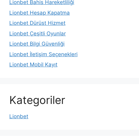
Lionbet Bahis Hareketliliği
Lionbet Hesap Kapatma
Lionbet Dürüst Hizmet
Lionbet Çeşitli Oyunlar
Lionbet Bilgi Güvenliği
Lionbet İletişim Seçenekleri
Lionbet Mobil Kayıt
Kategoriler
Lionbet