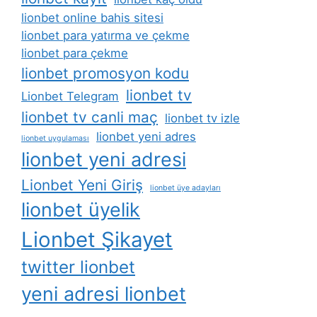
lionbet online bahis sitesi
lionbet para yatırma ve çekme
lionbet para çekme
lionbet promosyon kodu
lionbet tv
Lionbet Telegram
lionbet tv canli maç
lionbet tv izle
lionbet yeni adres
lionbet uygulaması
lionbet yeni adresi
Lionbet Yeni Giriş
lionbet üye adayları
lionbet üyelik
Lionbet Şikayet
twitter lionbet
yeni adresi lionbet