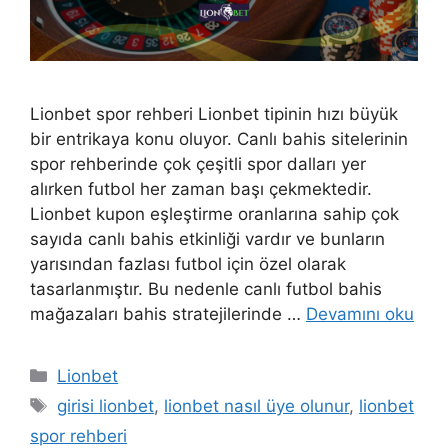
Lionbet spor rehberi Lionbet tipinin hızı büyük
bir entrikaya konu oluyor. Canlı bahis sitelerinin
spor rehberinde çok çeşitli spor dalları yer
alırken futbol her zaman başı çekmektedir.
Lionbet kupon eşleştirme oranlarına sahip çok
sayıda canlı bahis etkinliği vardır ve bunların
yarısından fazlası futbol için özel olarak
tasarlanmıştır. Bu nedenle canlı futbol bahis
mağazaları bahis stratejilerinde …
Devamını oku
Kategoriler
Lionbet
Etiketler
girisi lionbet
,
lionbet nasıl üye olunur
,
lionbet
spor rehberi