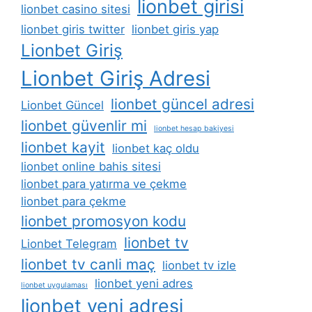
lionbet girisi
lionbet casino sitesi
lionbet giris twitter
lionbet giris yap
Lionbet Giriş
Lionbet Giriş Adresi
lionbet güncel adresi
Lionbet Güncel
lionbet güvenlir mi
lionbet hesap bakiyesi
lionbet kayit
lionbet kaç oldu
lionbet online bahis sitesi
lionbet para yatırma ve çekme
lionbet para çekme
lionbet promosyon kodu
lionbet tv
Lionbet Telegram
lionbet tv canli maç
lionbet tv izle
lionbet yeni adres
lionbet uygulaması
lionbet yeni adresi