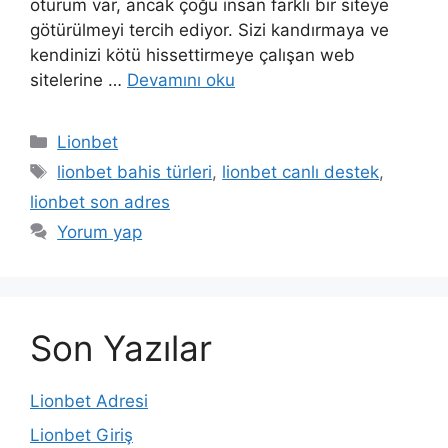
oturum var, ancak çoğu insan farklı bir siteye
götürülmeyi tercih ediyor. Sizi kandırmaya ve
kendinizi kötü hissettirmeye çalışan web
sitelerine …
Devamını oku
Kategoriler
Lionbet
Etiketler
lionbet bahis türleri
,
lionbet canlı destek
,
lionbet son adres
Yorum yap
Son Yazılar
Lionbet Adresi
Lionbet Giriş