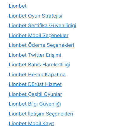
Lionbet
Lionbet Oyun Stratejisi
Lionbet Sertifika Güvenilirliği
Lionbet Mobil Seçenekler
Lionbet Ödeme Seçenekleri
Lionbet Twitter Erişimi
Lionbet Bahis Hareketliliği
Lionbet Hesap Kapatma
Lionbet Dürüst Hizmet
Lionbet Çeşitli Oyunlar
Lionbet Bilgi Güvenliği
Lionbet İletişim Seçenekleri
Lionbet Mobil Kayıt