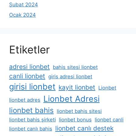
Şubat 2024
Ocak 2024
Etiketler
adresi lionbet
bahis sitesi lionbet
canli lionbet
giris adresi lionbet
girisi lionbet
kayit lionbet
Lionbet
Lionbet Adresi
lionbet adres
lionbet bahis
lionbet bahis sitesi
lionbet bahis şirketi
lionbet bonus
lionbet canli
lionbet canlı destek
lionbet canlı bahis