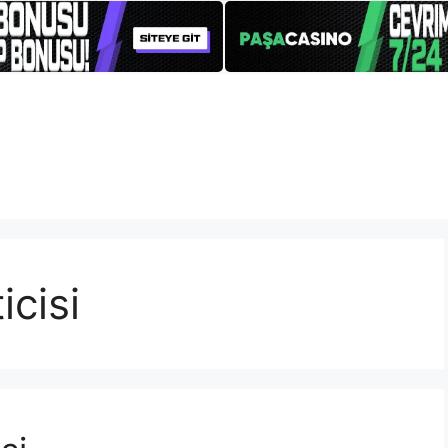
icisi