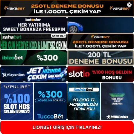
×
LIONBET GİRİŞ İÇİN TIKLAYINIZ!