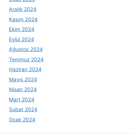
Aralık 2024
Kasım 2024
Ekim 2024
Eylül 2024
Ağustos 2024
Temmuz 2024
Haziran 2024
Mayıs 2024
Nisan 2024
Mart 2024
Şubat 2024
Ocak 2024