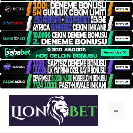
İçeriğe
atla
Menü