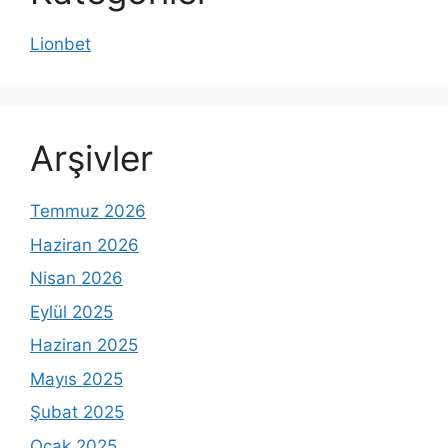
Lionbet
Arşivler
Temmuz 2026
Haziran 2026
Nisan 2026
Eylül 2025
Haziran 2025
Mayıs 2025
Şubat 2025
Ocak 2025