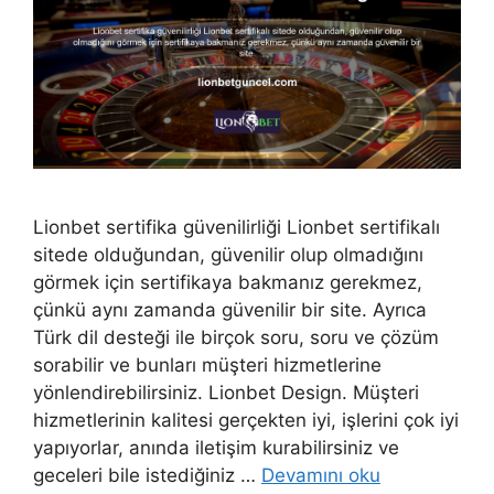
Lionbet sertifika güvenilirliği Lionbet sertifikalı
sitede olduğundan, güvenilir olup olmadığını
görmek için sertifikaya bakmanız gerekmez,
çünkü aynı zamanda güvenilir bir site. Ayrıca
Türk dil desteği ile birçok soru, soru ve çözüm
sorabilir ve bunları müşteri hizmetlerine
yönlendirebilirsiniz. Lionbet Design. Müşteri
hizmetlerinin kalitesi gerçekten iyi, işlerini çok iyi
yapıyorlar, anında iletişim kurabilirsiniz ve
geceleri bile istediğiniz …
Devamını oku