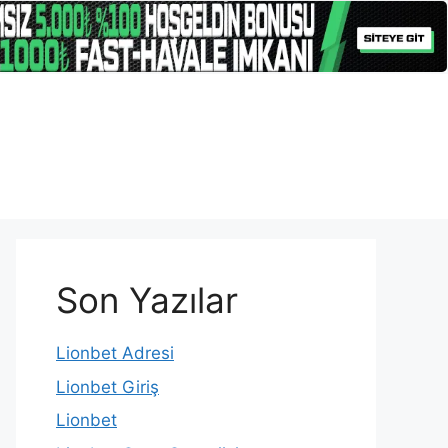
Son Yazılar
Lionbet Adresi
Lionbet Giriş
Lionbet