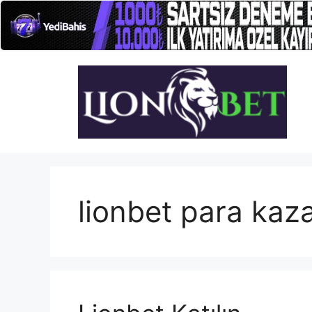
İçeriğe
atla
lionbet para kaz