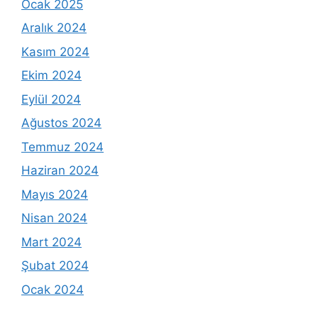
Ocak 2025
Aralık 2024
Kasım 2024
Ekim 2024
Eylül 2024
Ağustos 2024
Temmuz 2024
Haziran 2024
Mayıs 2024
Nisan 2024
Mart 2024
Şubat 2024
Ocak 2024