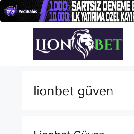
İçeriğe
atla
lionbet güven