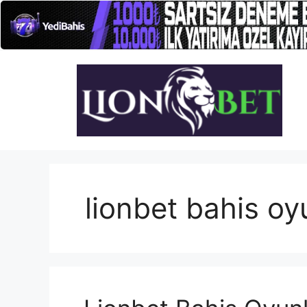
İçeriğe
atla
lionbet bahis oyu