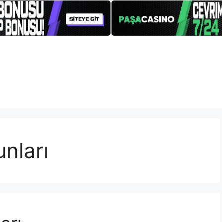
nları