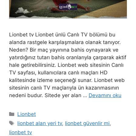
Lionbet tv Lionbet ünlü Canlı TV bölümü bu
alanda rastgele karşılaşmalara olanak tanıyor.
Neden? Bir maç yayınına bahis oynayarak ve
yatırdığınız tutarı bahis oranlarıyla çarparak aktif
hale getirebilirsiniz. Lionbet web sitesinin Canlı
TV sayfası, kullanıcılara canlı maçları HD
kalitesinde izleme seçeneği sunar. Lionbet web
sitesinin canlı TV maçlarıyla ün kazanmasının
nedeni budur. Sitede yer alan …
Devamını oku
Kategoriler
Lionbet
Etiketler
lionbet alan yeri tv
,
lionbet güvenlir mi
,
lionbet tv