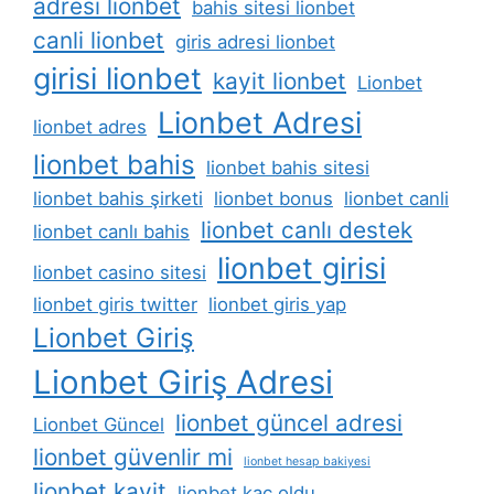
adresi lionbet
bahis sitesi lionbet
canli lionbet
giris adresi lionbet
girisi lionbet
kayit lionbet
Lionbet
Lionbet Adresi
lionbet adres
lionbet bahis
lionbet bahis sitesi
lionbet bahis şirketi
lionbet bonus
lionbet canli
lionbet canlı destek
lionbet canlı bahis
lionbet girisi
lionbet casino sitesi
lionbet giris twitter
lionbet giris yap
Lionbet Giriş
Lionbet Giriş Adresi
lionbet güncel adresi
Lionbet Güncel
lionbet güvenlir mi
lionbet hesap bakiyesi
lionbet kayit
lionbet kaç oldu