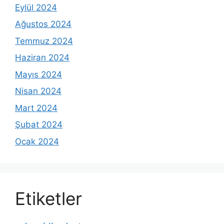
Eylül 2024
Ağustos 2024
Temmuz 2024
Haziran 2024
Mayıs 2024
Nisan 2024
Mart 2024
Şubat 2024
Ocak 2024
Etiketler