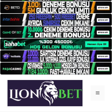
İçeriğe
atla
Menü