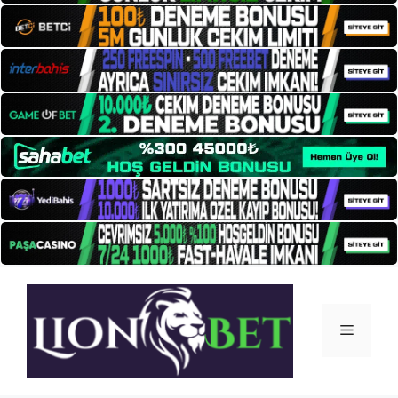
İçeriğe
atla
Menü