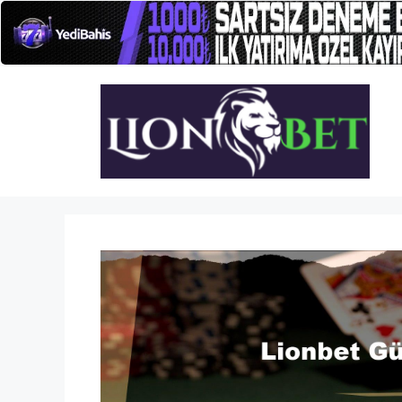
İçeriğe
atla