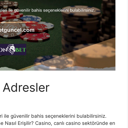
 Adresler
 ile güvenilir bahis seçeneklerini bulabilirsiniz.
e Nasıl Erişilir? Casino, canlı casino sektöründe en