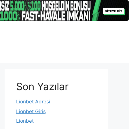
Son Yazılar
Lionbet Adresi
Lionbet Giriş
Lionbet