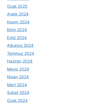
Ocak 2025
Aralık 2024
Kasım 2024
Ekim 2024
Eylül 2024
Ağustos 2024
Temmuz 2024
Haziran 2024
Mayıs 2024
Nisan 2024
Mart 2024
Şubat 2024
Ocak 2024