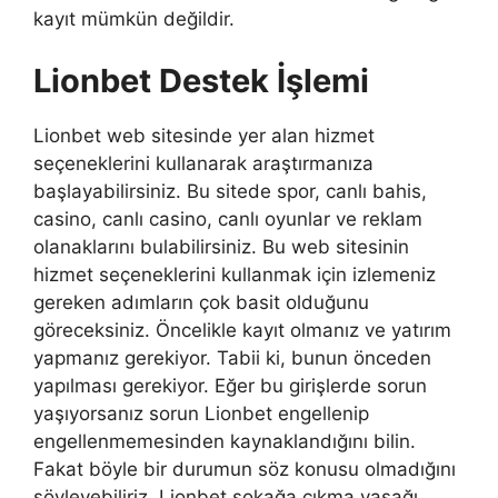
kayıt mümkün değildir.
Lionbet Destek İşlemi
Lionbet web sitesinde yer alan hizmet
seçeneklerini kullanarak araştırmanıza
başlayabilirsiniz. Bu sitede spor, canlı bahis,
casino, canlı casino, canlı oyunlar ve reklam
olanaklarını bulabilirsiniz. Bu web sitesinin
hizmet seçeneklerini kullanmak için izlemeniz
gereken adımların çok basit olduğunu
göreceksiniz. Öncelikle kayıt olmanız ve yatırım
yapmanız gerekiyor. Tabii ki, bunun önceden
yapılması gerekiyor. Eğer bu girişlerde sorun
yaşıyorsanız sorun Lionbet engellenip
engellenmemesinden kaynaklandığını bilin.
Fakat böyle bir durumun söz konusu olmadığını
söyleyebiliriz. Lionbet sokağa çıkma yasağı,