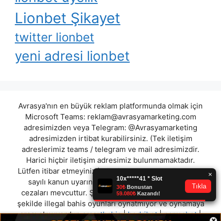
Lionbet Şikayet
twitter lionbet
yeni adresi lionbet
Avrasya'nın en büyük reklam platformunda olmak için
Microsoft Teams:
reklam@avrasyamarketing.com
adresimizden veya Telegram: @Avrasyamarketing
adresimizden irtibat kurabilirsiniz. (Tek iletişim
adreslerimiz teams / telegram ve mail adresimizdir.
Harici hiçbir iletişim adresimiz bulunmamaktadır.
Lütfen itibar etmeyiniz.) Türkiye yasalarına göre 7258
sayılı kanun uyarınca yasa dışı bahis oynamanın
cezaları mevcuttur. Şu an bulunduğunuz site hiç bir
şekilde illegal bahis oyunları oynatmıyor ve oynamaya
aracı olmuyordur.
smartbahis
|
hodribet
|
parmabet
|
×