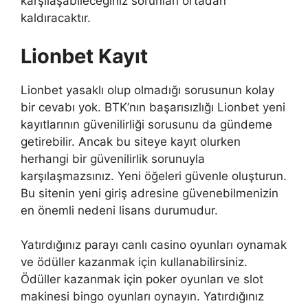
karşılaşabileceğiniz sorunları ortadan
kaldıracaktır.
Lionbet Kayıt
Lionbet yasaklı olup olmadığı sorusunun kolay
bir cevabı yok. BTK’nın başarısızlığı Lionbet yeni
kayıtlarının güvenilirliği sorusunu da gündeme
getirebilir. Ancak bu siteye kayıt olurken
herhangi bir güvenilirlik sorunuyla
karşılaşmazsınız. Yeni öğeleri güvenle oluşturun.
Bu sitenin yeni giriş adresine güvenebilmenizin
en önemli nedeni lisans durumudur.
Yatırdığınız parayı canlı casino oyunları oynamak
ve ödüller kazanmak için kullanabilirsiniz.
Ödüller kazanmak için poker oyunları ve slot
makinesi bingo oyunları oynayın. Yatırdığınız