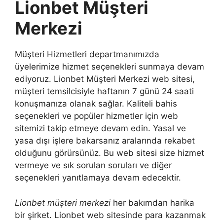
Lionbet Müşteri
Merkezi
Müşteri Hizmetleri departmanımızda
üyelerimize hizmet seçenekleri sunmaya devam
ediyoruz. Lionbet Müşteri Merkezi web sitesi,
müşteri temsilcisiyle haftanın 7 günü 24 saati
konuşmanıza olanak sağlar. Kaliteli bahis
seçenekleri ve popüler hizmetler için web
sitemizi takip etmeye devam edin. Yasal ve
yasa dışı işlere bakarsanız aralarında rekabet
olduğunu görürsünüz. Bu web sitesi size hizmet
vermeye ve sık sorulan soruları ve diğer
seçenekleri yanıtlamaya devam edecektir.
Lionbet müşteri merkezi
her bakımdan harika
bir şirket. Lionbet web sitesinde para kazanmak