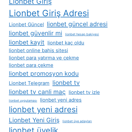
Lionbet Giriş
Lionbet Giriş Adresi
lionbet güncel adresi
Lionbet Güncel
lionbet güvenlir mi
lionbet hesap bakiyesi
lionbet kayit
lionbet kaç oldu
lionbet online bahis sitesi
lionbet para yatırma ve çekme
lionbet para çekme
lionbet promosyon kodu
lionbet tv
Lionbet Telegram
lionbet tv canli maç
lionbet tv izle
lionbet yeni adres
lionbet uygulaması
lionbet yeni adresi
Lionbet Yeni Giriş
lionbet üye adayları
lionbet üyelik