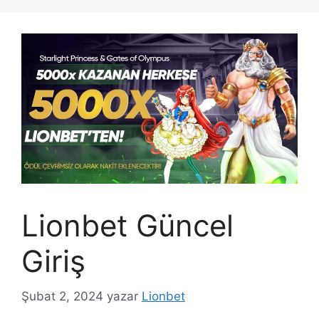
Lionbet Güncel
Giriş
Şubat 2, 2024
yazar
Lionbet