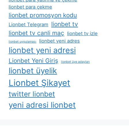
lionbet para çekme
lionbet promosyon kodu
lionbet tv
Lionbet Telegram
lionbet tv canli maç
lionbet tv izle
lionbet yeni adres
lionbet uygulaması
lionbet yeni adresi
Lionbet Yeni Giriş
lionbet üye adayları
lionbet üyelik
Lionbet Şikayet
twitter lionbet
yeni adresi lionbet