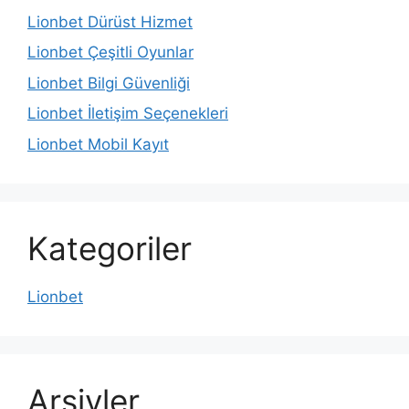
Lionbet Dürüst Hizmet
Lionbet Çeşitli Oyunlar
Lionbet Bilgi Güvenliği
Lionbet İletişim Seçenekleri
Lionbet Mobil Kayıt
Kategoriler
Lionbet
Arşivler